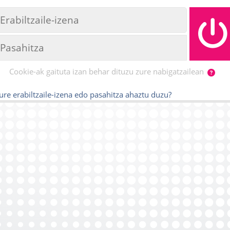
Cookie-ak gaituta izan behar dituzu zure nabigatzailean
ure erabiltzaile-izena edo pasahitza ahaztu duzu?