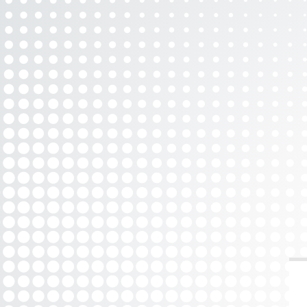
Joan eduki nagusira zuzenean